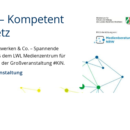
– Kompetent
g.
tz
ache
zwerken & Co. – Spannende
s dem LWL Medienzentrum für
i der Großveranstaltung #KiN.
nstaltung