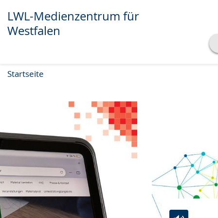
LWL-Medienzentrum für
Westfalen
Transkript anzeigen
Startseite
Abspielen
Pausieren