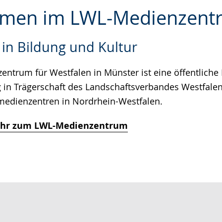
mmen im LWL-Medienzent
in Bildung und Kultur
e
ntrum für Westfalen in Münster ist eine öffentliche
g in Trägerschaft des Landschaftsverbandes Westfale
medienzentren in Nordrhein-Westfalen.
ehr zum LWL-Medienzentrum