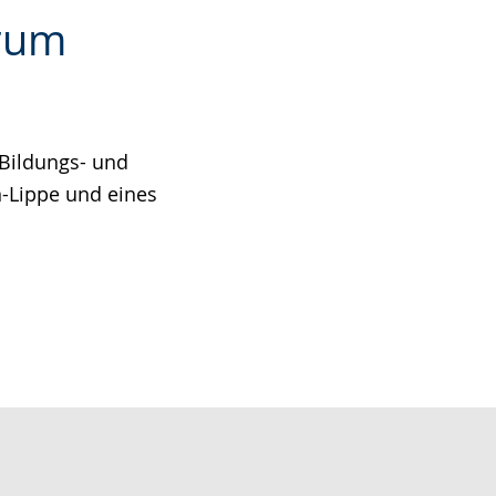
rum
 Bildungs- und
n-Lippe und eines