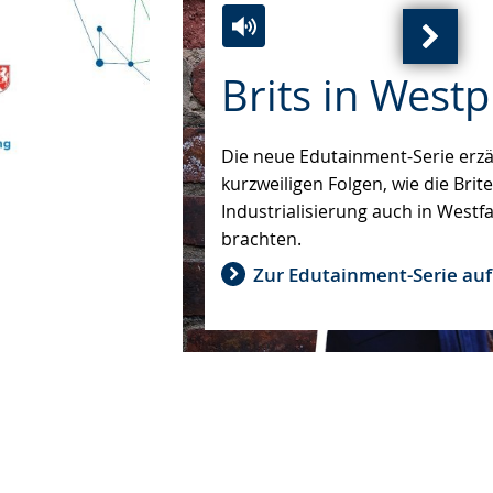
Nächs
Zur
Aktiviere
Ein
Brits in Westp
Ansich
Leichten
Audio-
Video
(
Sprache
Unterstützung.
in
wechseln.
Deutscher
von
Die neue Edutainment-Serie erzäh
Gebärdensprache
)
kurzweiligen Folgen, wie die Brit
wird
Industrialisierung auch in Westfa
angezeigt.
brachten.
Zur Edutainment-Serie au