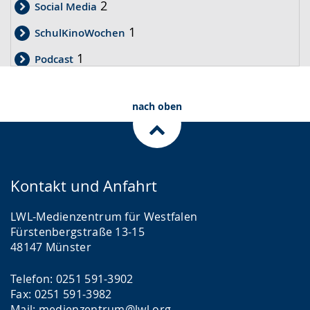
2
Social Media
1
SchulKinoWochen
1
Podcast
1
Ausbildung
nach oben
1
Bildungsmediathek
1
Instagram
1
Drehbuch Geschichte
Kontakt und Anfahrt
LWL-Medienzentrum für Westfalen
Fürstenbergstraße 13-15
48147 Münster
Telefon: 0251 591-3902
Fax: 0251 591-3982
Mail:
medienzentrum@lwl.org