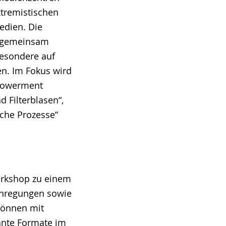
xtremistischen
edien. Die
 gemeinsam
besondere auf
en. Im Fokus wird
mpowerment
 Filterblasen“,
sche Prozesse“
orkshop zu einem
Anregungen sowie
können mit
ante Formate im