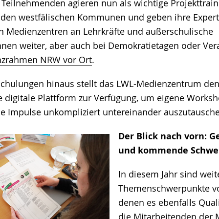
n Teilnehmenden agieren nun als wichtige Projekttrai
in den westfälischen Kommunen und geben ihre Expert
n Medienzentren an Lehrkräfte und außerschulische
nnen weiter, aber auch bei Demokratietagen oder Ver
zrahmen NRW vor Ort
.
Schulungen hinaus stellt das LWL-Medienzentrum den
digitale Plattform zur Verfügung, um eigene Works
le Impulse unkompliziert untereinander auszutausch
Der Blick nach vorn: 
und kommende Schwe
In diesem Jahr sind weit
Themenschwerpunkte vo
denen es ebenfalls Quali
die Mitarbeitenden der