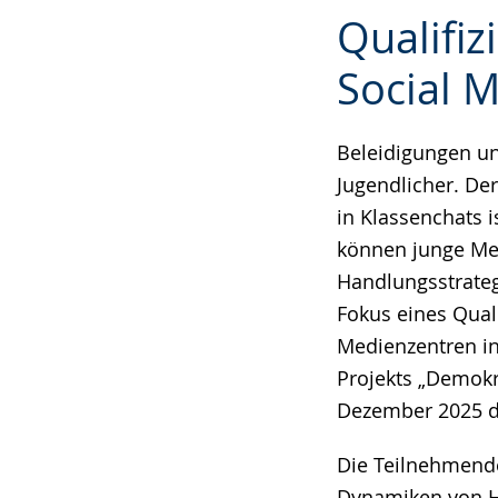
Zur
Aktiviere
Ein
Qualifi
Leichten
Audio-
Video
Sprache
Unterstützung.
in
Social M
wechseln.
Deutscher
Gebärdensprach
Beleidigungen un
wird
Jugendlicher. D
angezeigt.
in Klassenchats i
können junge Men
Handlungsstrateg
Fokus eines Qua
Medienzentren i
Projekts „Demokr
Dezember 2025 d
Die Teilnehmende
Dynamiken von H