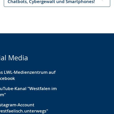
Nächster
Chatbots, Cybergewalt und Smartphones!
Artikel
ial Media
as LWL-Medienzentrum auf
acebook
uTube-Kanal "Westfalen im
lm"
stagram-Account
estfaelisch.unterwegs"