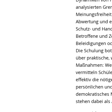
analysierten Gre
Meinungsfreiheit
Abwertung und er
Schutz- und Hand
Betroffene und Z
Beleidigungen od
Die Schulung bo
über praktische, 
Maßnahmen: Welc
vermitteln Schül
effektiv die nöt
persönlichen und 
demokratisches M
stehen dabei als 