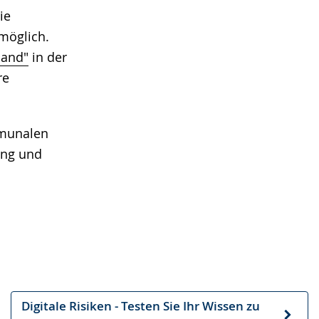
ie
möglich.
mand"
in der
re
mmunalen
dung und
Digitale Risiken - Testen Sie Ihr Wissen zu