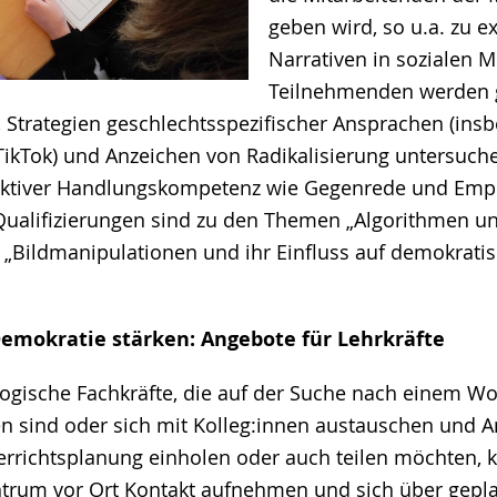
geben wird, so u.a. zu e
Narrativen in sozialen M
Teilnehmenden werden
, Strategien geschlechtsspezifischer Ansprachen (ins
TikTok) und Anzeichen von Radikalisierung untersuch
 aktiver Handlungskompetenz wie Gegenrede und E
Qualifizierungen sind zu den Themen „Algorithmen und
d „Bildmanipulationen und ihr Einfluss auf demokrati
Demokratie stärken: Angebote für Lehrkräfte
ogische Fachkräfte, die auf der Suche nach einem W
n sind oder sich mit Kolleg:innen austauschen und 
terrichtsplanung einholen oder auch teilen möchten, 
trum vor Ort
Kontakt aufnehmen und sich über gepl