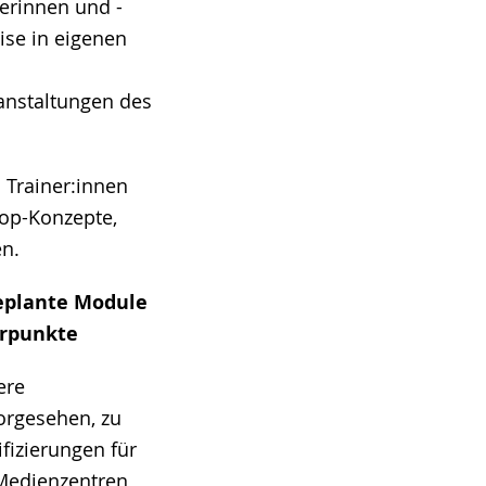
nerinnen und -
ise in eigenen
anstaltungen des
 Trainer:innen
hop-Konzepte,
en.
Geplante Module
rpunkte
ere
rgesehen, zu
fizierungen für
 Medienzentren