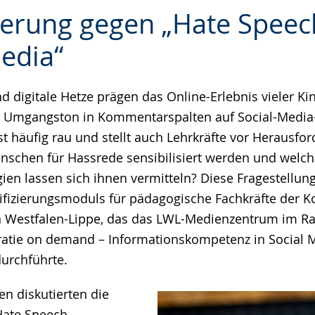
zierung gegen „Hate Speec
edia“
e
d digitale Hetze prägen das Online-Erlebnis vieler Ki
er Umgangston in Kommentarspalten auf Social-Media
st häufig rau und stellt auch Lehrkräfte vor Herausfo
schen für Hassrede sensibilisiert werden und welch
ien lassen sich ihnen vermitteln? Diese Fragestellu
lifizierungsmoduls für pädagogische Fachkräfte der
n Westfalen-Lippe, das das LWL-Medienzentrum im R
atie on demand – Informationskompetenz in Social 
urchführte.
n diskutierten die
ate Speech,