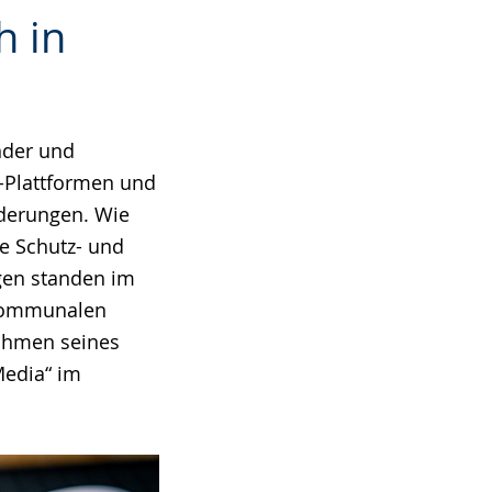
h in
nder und
-Plattformen und
rderungen. Wie
e Schutz- und
ngen standen im
 Kommunalen
ahmen seines
Media“ im