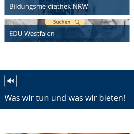
Bildungsme-diathek NRW
EDU Westfalen
Zur
Aktiviere
Ein
Was wir tun und was wir bieten!
Leichten
Audio-
Video
Sprache
Unterstützung.
in
wechseln.
Deutscher
Gebärdensprache