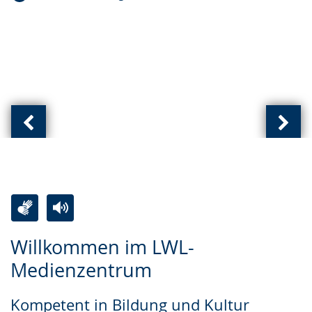
Vorherige
Näch
Ansicht:
Ansic
(
(
von
von
)
)
Zur
Aktiviere
Ein
Willkommen im LWL-
Leichten
Audio-
Video
Medienzentrum
Sprache
Unterstützung.
in
wechseln.
Deutscher
Kompetent in Bildung und Kultur
Gebärdensprache