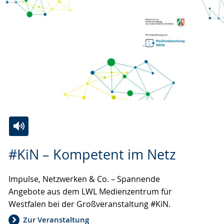
Zur
Aktiviere
Ein
#KiN – Kompetent im Netz
Leichten
Audio-
Video
Sprache
Unterstützung.
in
Impulse, Netzwerken & Co. – Spannende
wechseln.
Deutscher
Angebote aus dem LWL Medienzentrum für
Gebärdensprache
Westfalen bei der Großveranstaltung #KiN.
wird
angezeigt.
Zur Veranstaltung