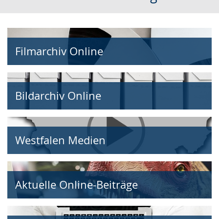
Sprache
Unterstützung.
in
wechseln.
Deutscher
Gebärdensprache
Filmarchiv Online
wird
angezeigt.
Bildarchiv Online
Westfalen Medien
Aktuelle Online-Beiträge