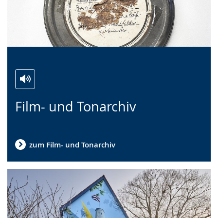
Zur
Aktiviere
Ein
Film- und Tonarchiv
Leichten
Audio-
Video
Sprache
Unterstützung.
in
wechseln.
Deutscher
Gebärdensprache
zum Film- und Tonarchiv
wird
angezeigt.